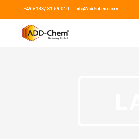
Zum
+49 6183/ 81 59 010
info@add-chem.com
Inhalt
springen
L