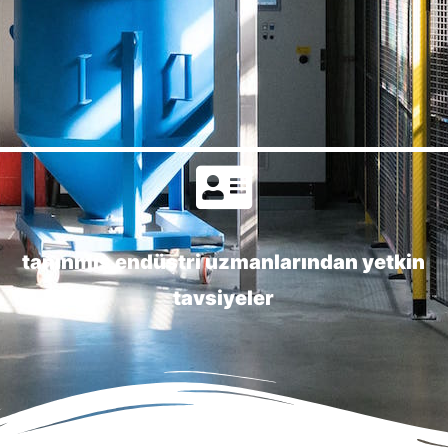
tanınmış endüstri uzmanlarından yetkin
tavsiyeler