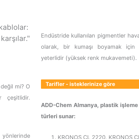
kablolar:
Endüstride kullanılan pigmentler hava
arşılar."
olarak, bir kumaşı boyamak için g
yeterlidir (yüksek renk mukavemeti).
Tarifler - isteklerinize göre
 değil mi? O
çeşitlidir.
ADD-Chem Almanya, plastik işleme iç
türleri sunar:
 yönlerinde
KRONOS CL 2220, KRONOS C