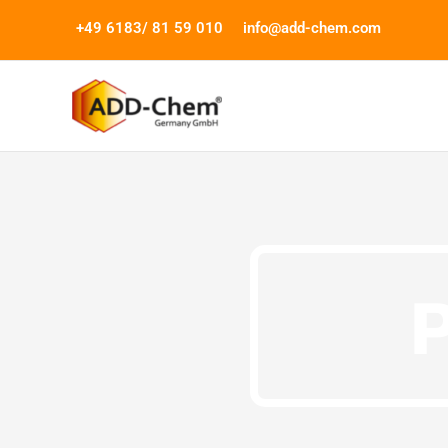
İçeriğe
+49 6183/ 81 59 010
info@add-chem.com
atla