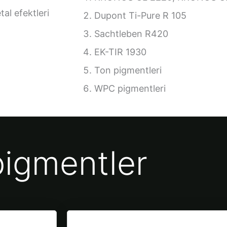
tal efektleri
Dupont Ti-Pure R 105
Sachtleben R420
EK-TIR 1930
Ton pigmentleri
WPC pigmentleri
pigmentler