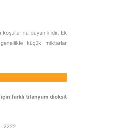
 koşullarına dayanıklıdır. Ek
enellikle küçük miktarlar
in farklı titanyum dioksit
L 2222