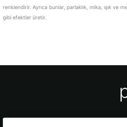
renklendirir. Ayrıca bunlar, parlaklık, mika, ışık ve me
gibi efektler üretir.