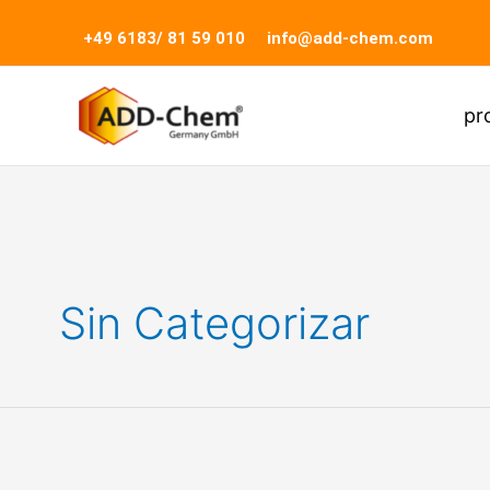
Ir
Buscar
+49 6183/ 81 59 010
info@add-chem.com
al
por:
contenido
pr
Sin Categorizar