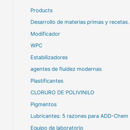
e
Products
v
Desarrollo de materias primas y recetas.
í
Modificador
d
WPC
e
o
Estabilizadores
agentes de fluidez modernas
Plastificantes
CLORURO DE POLIVINILO
Pigmentos
Lubricantes: 5 razones para ADD-Chem
Equipo de laboratorio