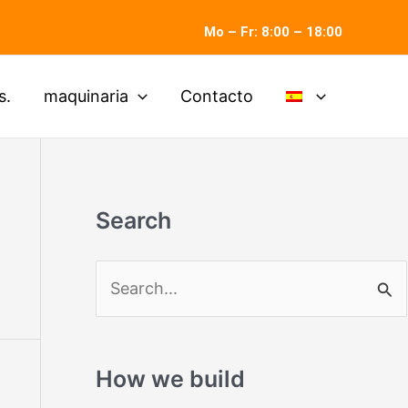
Mo – Fr: 8:00 – 18:00
s.
maquinaria
Contacto
Search
B
u
s
How we build
c