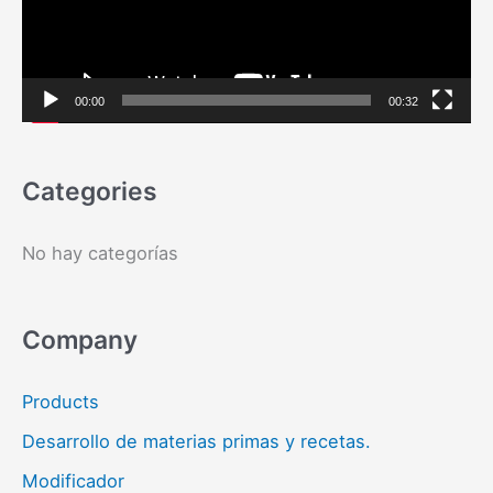
r
o
:
d
u
00:00
00:32
c
t
Categories
o
r
No hay categorías
d
e
Company
v
í
Products
d
Desarrollo de materias primas y recetas.
e
Modificador
o